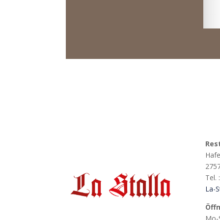
Rest
Hafe
275
Tel.
La-S
Öff
Mo-S