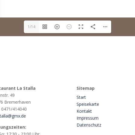
1/14
aurant La Stalla
Sitemap
nstr. 49
Start
76 Bremerhaven
Speisekarte
 : 0471/414040
Kontakt
talla@gmx.de
Impressum
Datenschutz
nungszeiten:
o: 17:30 - 23:00 Uhr